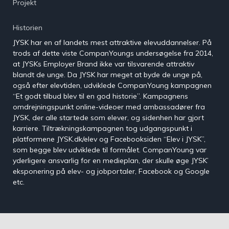
Projekt
Strategi &
på YouTube
Digitalisering
Opnå
Historien
forretningsmæssig
Brancheorganisationer
JYSK har en af landets mest attraktive elevuddannelser. På
succes via strategi og
trods af dette viste CompanYoungs undersøgelse fra 2014,
digitalisering
Email Marketing System
at JYSKs Employer Brand ikke var tilsvarende attraktiv
Øg konverteringen med E-
blandt de unge. Da JYSK har meget at byde de unge på,
mail Marketing
også efter elevtiden, udviklede CompanYoung kampagnen
“Et godt tilbud blev til en god historie”. Kampagnens
Efterskoler
omdrejningspunkt online-videoer med ambassadører fra
Rekrutteringssystem
JYSK, der alle startede som elever, og sidenhen har gjort
Effektiv håndtering af
Erhvervsskoler
Unges Valg
karriere. Tiltrækningskampagnen tog udgangspunkt i
ansøgninger
af
platformene JYSK.dk/elev og Facebooksiden “Elev i JYSK”,
Uddannelse
som begge blev udviklede til formålet. CompanYoung var
Gymnasier
Tilmeldingssystem
©
yderligere ansvarlig for en medieplan, der skulle øge JYSK’
Effektiv håndtering af
Danmarks
eksponering på elev- og jobportaler, Facebook og Google
tilmeldinger
største
Højskoler
etc.
analyse om
unges valg
Chat- & Samtalesystem
Videregående uddannelser
af
Indgå i dialog med
uddannelse
målgruppen