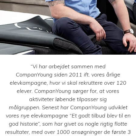
Rapid Learning
Planner
Planlæg, nedbryd og
tilrettelæg digitale
eller blended
læringsforløb
CAND
Ansættelse af
talentfulde
studentermedhjælpere
“Vi har arbejdet sammen med
CompanYoung siden 2011 ift. vores årlige
elevkampagne, hvor vi skal rekruttere over 120
elever. CompanYoung sørger for, at vores
aktiviteter løbende tilpasser sig
målgruppen. Senest har CompanYoung udviklet
vores nye elevkampagne “Et godt tilbud blev til en
god historie”, som har givet os nogle rigtig flotte
resultater, med over 1000 ansøgninger de første 3