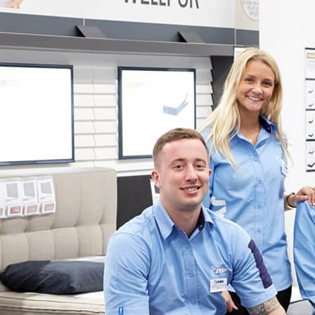
‘Student
Experience’
StudentCenter
Skab en stærk
pre- og
onboarding
Praktikmål.dk
Skab overblik over
elevens/lærlingens
praktikmål
eVejledning
Bemanding- og
vejledningsservice