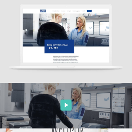
Foredrag
Eventmanagementsystem
Foredrag
Kombiner eventhåndtering
omkring
med tiltrækning
Generation
Y&Z
Jobportal
En komplet
jobportals motor til
drift af jobportaler
Talenthub.io
Mål og optimer din
Candidate
Experience
StudentPulse
Forbedre jeres