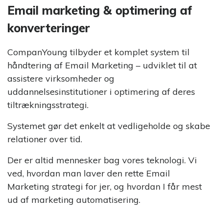
Strategi &
på YouTube
Email marketing & optimering af
Digitalisering
Opnå
konverteringer
forretningsmæssig
Brancheorganisationer
succes via strategi og
CompanYoung tilbyder et komplet system til
digitalisering
Email Marketing System
håndtering af Email Marketing – udviklet til at
Øg konverteringen med E-
assistere virksomheder og
mail Marketing
uddannelsesinstitutioner i optimering af deres
Efterskoler
tiltrækningsstrategi.
Rekrutteringssystem
Effektiv håndtering af
Erhvervsskoler
Unges Valg
ansøgninger
Systemet gør det enkelt at vedligeholde og skabe
af
relationer over tid.
Uddannelse
Gymnasier
Tilmeldingssystem
©
Der er altid mennesker bag vores teknologi. Vi
Effektiv håndtering af
Danmarks
tilmeldinger
største
ved, hvordan man laver den rette Email
Højskoler
analyse om
Marketing strategi for jer, og hvordan I får mest
unges valg
Chat- & Samtalesystem
ud af marketing automatisering.
Videregående uddannelser
af
Indgå i dialog med
uddannelse
målgruppen