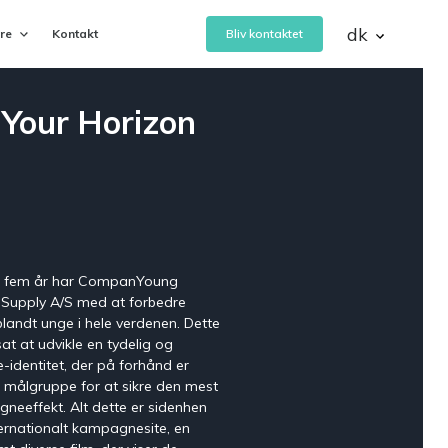
dk
ere
Kontakt
Bliv kontaktet
Your Horizon
eVejledning
 af
Bemanding- og vejledningsservice
Rapid Learning Planner
e fem år har CompanYoung
Planlæg, nedbryd og tilrettelæg
p Supply A/S med at forbedre
digitale eller blended læringsforløb
blandt unge i hele verdenen. Dette
sat at udvikle en tydelig og
CAND
-identitet, der på forhånd er
Ansættelse af talentfulde
t målgruppe for at sikre den mest
’
studentermedhjælpere
eeffekt. Alt dette er sidenhen
internationalt kampagnesite, en