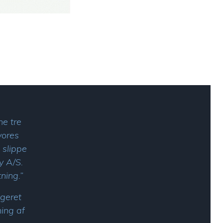
ne tre
vores
 slippe
y A/S.
ning.”
geret
ning af