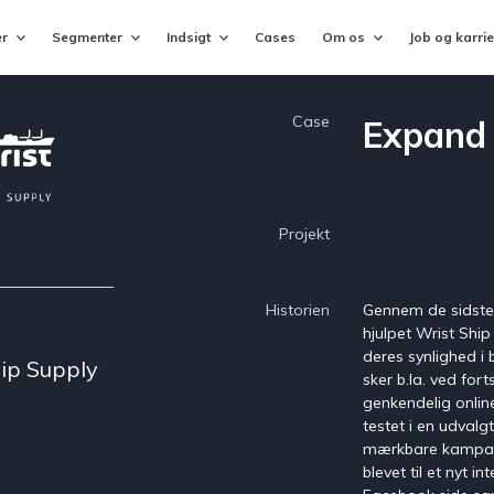
er
Segmenter
Indsigt
Cases
Om os
Job og karri
Case
Expand 
af Uddannelse ©
ting System
nisationer
Jobportal
Efterskoler
Projekt
rste analyse om unges
ingen med E-mail
En komplet jobportals motor til drift
nelse
jobportaler
Erhvervsskoler
Historien
Gennem de sidst
gssystem
Talenthub.io
Gymnasier
hjulpet Wrist Shi
ring Generation Y&Z
tering af ansøgninger
Mål og optimer din Candidate
deres synlighed i 
Experience
ip Supply
sker b.la. ved fort
Højskoler
system
genkendelig online
StudentPulse
ering af tilmeldinger
testet i en udvalg
Forbedre jeres ‘Student Experience
Videregående uddannelser
mærkbare kampagn
talesystem
blevet til et nyt 
StudentCenter