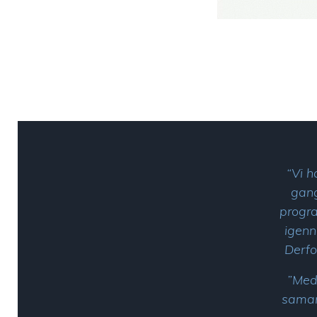
“Vi h
gang
progra
igenn
Derfo
”Med
samarb