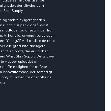
 diverse film, der viser de
ligheder, der tilbydes som
t Ship Supply.
ke og vække nysgerrigheden
ens
n rundt, hjælper vi også Wrist
de modtager og ansøgninger fra
r. Vi har b.la. anvendt vores egen
orm YoungCRM til at sikre de rette
liver alle graduate-ansøgere
ift. en profil, der er udviklet i
d Wrist Ship Supply. Dette bliver
te videoer uploadet af
 de får mulighed for at ”vise
en innovativ måde, der samtidigt
Supply mulighed for at spotte de
ater.