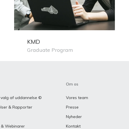
KMD
Graduate Program
Om os
valg af uddannelse ©
Vores team
lser & Rapporter
Presse
Nyheder
 & Webinarer
Kontakt