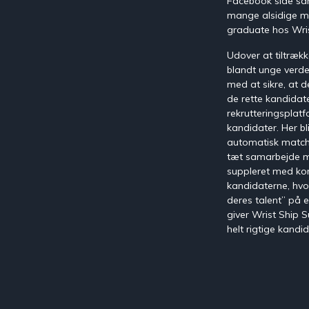
g med målgruppen
Facebook side samt
Skab en stærk pre- og onboarding
mange alsidige mu
graduate hos Wris
ementsystem
Praktikmål.dk
nthåndtering med
Udover at tiltræk
Skab overblik over elevens/lærling
blandt unge verde
praktikmål
med at sikre, at 
de rette kandidate
rekrutteringsplatf
kandidater. Her b
automatisk matchet 
tæt samarbejde me
suppleret med kor
kandidaterne, hvor
deres talent” på 
giver Wrist Ship 
helt rigtige kandid