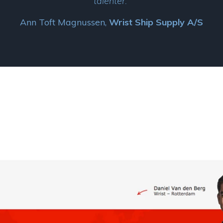
talenter.”
Ann Toft Magnussen,
Wrist Ship Supply A/S