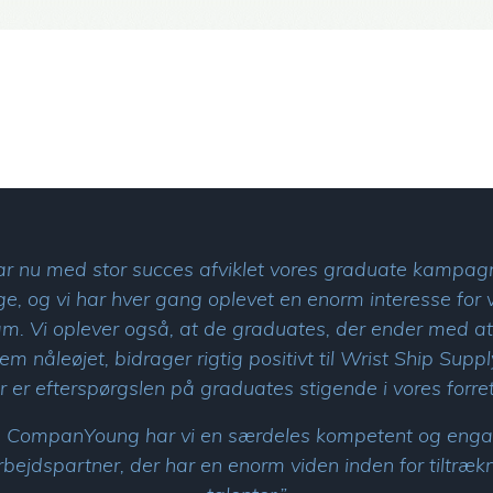
ar nu med stor succes afviklet vores graduate kampag
e, og vi har hver gang oplevet en enorm interesse for 
m. Vi oplever også, at de graduates, der ender med at
em nåleøjet, bidrager rigtig positivt til Wrist Ship Suppl
r er efterspørgslen på graduates stigende i vores forret
 CompanYoung har vi en særdeles kompetent og enga
ejdspartner, der har en enorm viden inden for tiltræk